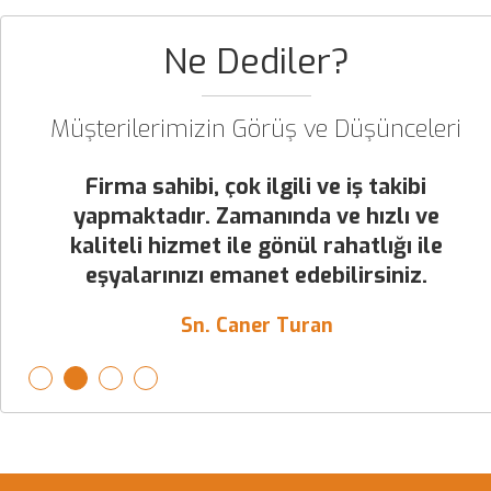
Ne Dediler?
Müşterilerimizin Görüş ve Düşünceleri
Firma sahibi, çok ilgili ve iş takibi
yapmaktadır. Zamanında ve hızlı ve
kaliteli hizmet ile gönül rahatlığı ile
eşyalarınızı emanet edebilirsiniz.
Sn. Caner Turan
İlgi alakaları, paketleme,taşıma ve
1
2
3
4
yardımcı olma konusunda
tamamen memnun kaldık.
Teşekkürler.