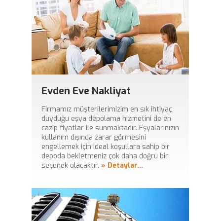
Kaliteli ve Güvenli Hizmet
Evden eve taşımacılıkta güven ve kalite bir arada. Bize güvenin,
gözünüz arkada kalmasın.
Evden Eve Nakliyat
Uzman ve Tecrübeli Kadro
Firmamız müşterilerimizim en sık ihtiyaç
duyduğu eşya depolama hizmetini de en
Tüm nakliye ihtiyaçlarınızda yılların bilgi birikimi ve tecrübesi ile
cazip fiyatlar ile sunmaktadır. Eşyalarınızın
hizmetinizdeyiz.
kullanım dışında zarar görmesini
engellemek için ideal koşullara sahip bir
depoda bekletmeniz çok daha doğru bir
seçenek olacaktır.
» Detaylar...