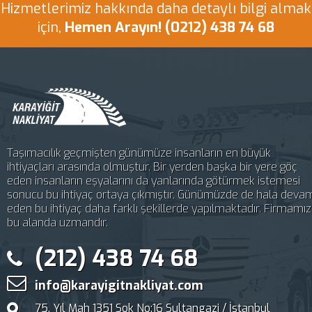
Sn. Onur Baran Özdemir
Hizmetlerimiz hakkında daha detaylı bilgi almak
İlk defa evden eve taşınıyorum. Çok
için,
Hemen Arayın! (0212) 438 74 68
tereddütlerim vardı. Firma
çalışanlarına çok teşekkür ederim.
Sorunsuz, temiz ve çok hızlı bir
taşıma oldu. Çok iş az para. Helali
hoş olsun. Çok memnun kaldım.
Herkese iyi taşınmalar.
Taşımacılık geçmişten günümüze insanların en büyük
Sn. Necati Özyılmaz
ihtiyaçları arasında olmuştur. Bir yerden başka bir yere göç
İstanbul'da kar olmasına rağmen
eden insanların eşyalarını da yanlarında götürmek istemesi
sonucu bu ihtiyaç ortaya çıkmıştır. Günümüzde de hala deva
vaktinde, hatta 15 dk erken geldiler.
eden bu ihtiyaç daha farklı şekillerde yapılmaktadır. Firmamız
Hızlıca eşyaları toparlayıp
bu alanda uzmandır.
yüklediler. Tahmin ettiğimizden
(212) 438 74 68
daha kısa sürdü. Memnun kaldık.
Teşekkür ederiz.
info@karayigitnakliyat.com
Sn. Feray Yüce
75. Yıl Mah 1351 Sok No:16 Sultangazi / İstanbul