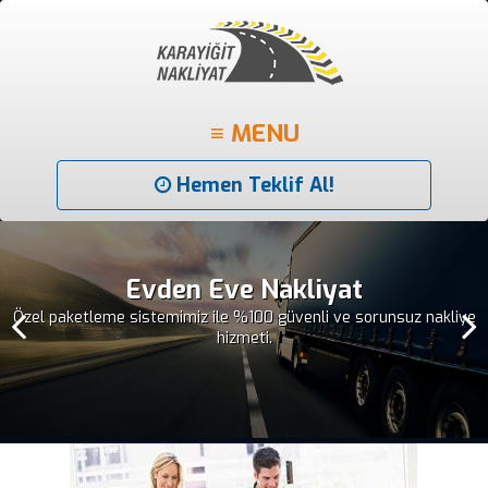
≡ MENU
Hemen Teklif Al!
Evden Eve Nakliyat
Özel paketleme sistemimiz ile %100 güvenli ve sorunsuz nakliye
hizmeti.